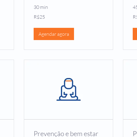
30 min
4
25
25
R$25
R
Brazilian
Bra
reals
rea
Agendar agora
Prevenção e bem estar
P