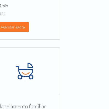
5 min
$25
zilian
ls
Agendar agora
lanejamento familiar