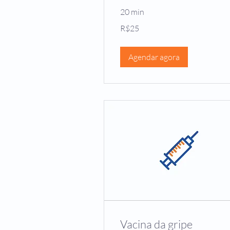
20 min
25
R$25
Brazilian
reals
Agendar agora
Vacina da gripe